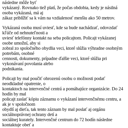
následne môže byť
vykázaný. Rovnako tiež platí, že počas obdobia, kedy je násilná
osoba vykázaná, má aj
zákaz priblížiť sa k vám na vzdialenosť menšiu ako 50 metrov.
Vykázaná osoba musí uviesť, kde sa bude nachádzať, odovzdať
kľúče od nehnuteľnosti a
uviesť telefónny kontakt na seba policajtom. Policajt vykázanej
osobe umožní, aby si
zobral zo spoločného obydlia veci, ktoré slúžia výhradne osobným
potrebám, osobné
cennosti, dokumenty, prípadne ďalšie veci, ktoré slúžia pri
vykonávaní povolania alebo
podnikania.
Policajt by mal poučiť ohrozenú osobu o možnosti podať
neodkladné opatrenie, o
kontaktoch na intervenčné centrá a pomáhajúce organizácie. Do 24
hodín by mal
policajt zaslať kópiu záznamu o vykázaní intervenčnému centru, a
ak je v spoločnom
obydlí aj dieťa, tak tento záznam by mal poslať aj orgánu
sociálnoprávnej ochrany detí a
sociálnej kurately. Intervenčné centrum do 72 hodín následne
kontaktuje obeť a