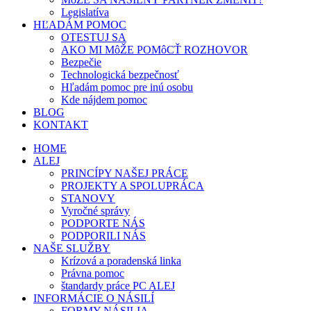
Legislatíva
HĽADÁM POMOC
OTESTUJ SA
AKO MI MôŽE POMôCŤ ROZHOVOR
Bezpečie
Technologická bezpečnosť
Hľadám pomoc pre inú osobu
Kde nájdem pomoc
BLOG
KONTAKT
HOME
ALEJ
PRINCÍPY NAŠEJ PRÁCE
PROJEKTY A SPOLUPRÁCA
STANOVY
Vyročné správy
PODPORTE NÁS
PODPORILI NÁS
NAŠE SLUŽBY
Krízová a poradenská linka
Právna pomoc
štandardy práce PC ALEJ
INFORMÁCIE O NÁSILÍ
FORMY NÁSILIA