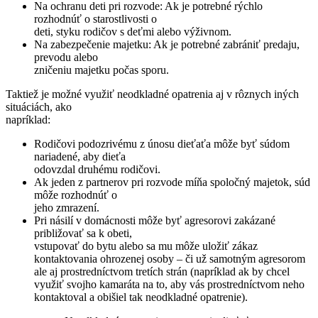
Na ochranu deti pri rozvode: Ak je potrebné rýchlo
rozhodnúť o starostlivosti o
deti, styku rodičov s deťmi alebo výživnom.
Na zabezpečenie majetku: Ak je potrebné zabrániť predaju,
prevodu alebo
zničeniu majetku počas sporu.
Taktiež je možné využiť neodkladné opatrenia aj v rôznych iných
situáciách, ako
napríklad:
Rodičovi podozrivému z únosu dieťaťa môže byť súdom
nariadené, aby dieťa
odovzdal druhému rodičovi.
Ak jeden z partnerov pri rozvode míňa spoločný majetok, súd
môže rozhodnúť o
jeho zmrazení.
Pri násilí v domácnosti môže byť agresorovi zakázané
približovať sa k obeti,
vstupovať do bytu alebo sa mu môže uložiť zákaz
kontaktovania ohrozenej osoby – či už samotným agresorom
ale aj prostredníctvom tretích strán (napríklad ak by chcel
využiť svojho kamaráta na to, aby vás prostredníctvom neho
kontaktoval a obišiel tak neodkladné opatrenie).