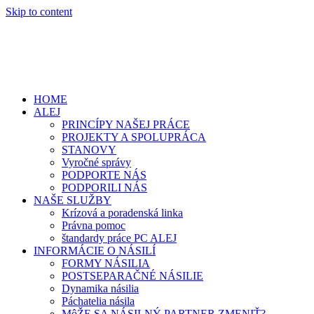
Skip to content
HOME
ALEJ
PRINCÍPY NAŠEJ PRÁCE
PROJEKTY A SPOLUPRÁCA
STANOVY
Vyročné správy
PODPORTE NÁS
PODPORILI NÁS
NAŠE SLUŽBY
Krízová a poradenská linka
Právna pomoc
štandardy práce PC ALEJ
INFORMÁCIE O NÁSILÍ
FORMY NÁSILIA
POSTSEPARAČNÉ NÁSILIE
Dynamika násilia
Páchatelia násila
MôŽE SA NÁSILNÝ PARTNER ZMENIŤ?