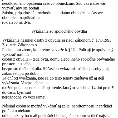
neodkladného opatrenia časovo obmedzuje. Súd vás môže vás
vyzvať, aby ste podali
žalobu, prípadne súd rozhodnutie priamo obmedzí na časové
obdobie – napríklad na
rok alebo na dva.
Vykázanie zo spoločného obydlia
Vykázanie násilnej osoby z obydlia sa riadi Zákonom č. 171/1993
Z.z. teda Zákonom o
Policajnom zbore, konkrétne sa viaže k §27a. Policajt je oprávnený
vykázať násilnú
osobu z obydlia – teda bytu, domu alebo iného spoločne obývaného
priestoru a z jeho
bezprostredného okolia. Súčasťou vykázania násilnej osoby je aj
zákaz vstupu po dobu
14 dní od vykázania, kde sa do tejto lehoty zarátava už aj deň
vykázania. V tejto lehote je
možné podať neodkladné opatrenie, ktorým sa lehota 14 dní predĺži
do času, kým súd
nerozhodne vo veci samej.
Násilnú osobu je možné vykázať aj za jej neprítomnosti, napríklad
po útoku niekam
odíde, tak by ho mali príslušníci Policajného zboru vedieť nájsť a