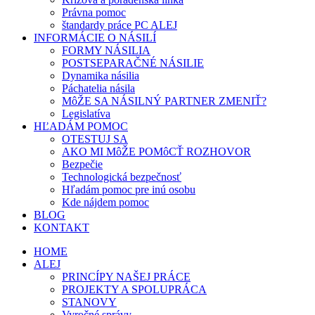
Právna pomoc
štandardy práce PC ALEJ
INFORMÁCIE O NÁSILÍ
FORMY NÁSILIA
POSTSEPARAČNÉ NÁSILIE
Dynamika násilia
Páchatelia násila
MôŽE SA NÁSILNÝ PARTNER ZMENIŤ?
Legislatíva
HĽADÁM POMOC
OTESTUJ SA
AKO MI MôŽE POMôCŤ ROZHOVOR
Bezpečie
Technologická bezpečnosť
Hľadám pomoc pre inú osobu
Kde nájdem pomoc
BLOG
KONTAKT
HOME
ALEJ
PRINCÍPY NAŠEJ PRÁCE
PROJEKTY A SPOLUPRÁCA
STANOVY
Vyročné správy