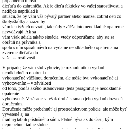
prípadnému únosu
dieťaťa do zahraničia. Ak je dieťa fakticky vo vašej starostlivosti a
nedôjde napríklad k
situácii, že by vám váš bývalý partner alebo manžel zobral deti zo
školy/škôlky a zrazu by
vám ich týždeň nevrátil, tak súdy zväčša toto neodkladné opatrenie
nevydávajú. Ak sa
vám však udiala takáto situácia, vtedy odporúčame, aby ste sa
obrátili na právnika a
spolu s ním spísali návrh na vydanie neodkladného opatrenia na
zverenie dieťaťa do
vašej starostlivosti.
V prípade, že vám súd vyhovie, je rozhodnutie o vydaní
neodkladného opatrenia
vykonateľné väčšinou doručením, ale môže byť vykonateľné aj
vyhotovením – v závislosti
od toho, podľa akého ustanovenia (teda paragrafu) je neodkladné
opatrenie
vyhotovené. V zásade sa však druhá strana o jeho vydaní dozvedá
doručením.
Doručenie môže prebehnúť aj prostredníctvom polície, ale môže byť
vyvesené aj na
úradnej tabuli príslušného súdu. Platné býva až do času, kým
neprebehne riadne súdne