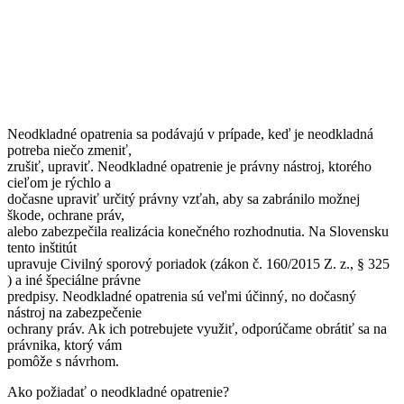
Neodkladné opatrenia sa podávajú v prípade, keď je neodkladná
potreba niečo zmeniť,
zrušiť, upraviť. Neodkladné opatrenie je právny nástroj, ktorého
cieľom je rýchlo a
dočasne upraviť určitý právny vzťah, aby sa zabránilo možnej
škode, ochrane práv,
alebo zabezpečila realizácia konečného rozhodnutia. Na Slovensku
tento inštitút
upravuje Civilný sporový poriadok (zákon č. 160/2015 Z. z., § 325
) a iné špeciálne právne
predpisy. Neodkladné opatrenia sú veľmi účinný, no dočasný
nástroj na zabezpečenie
ochrany práv. Ak ich potrebujete využiť, odporúčame obrátiť sa na
právnika, ktorý vám
pomôže s návrhom.
Ako požiadať o neodkladné opatrenie?