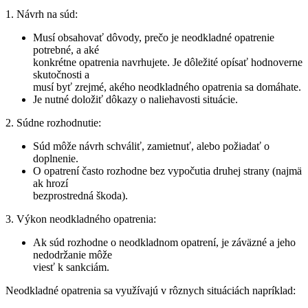
1. Návrh na súd:
Musí obsahovať dôvody, prečo je neodkladné opatrenie
potrebné, a aké
konkrétne opatrenia navrhujete. Je dôležité opísať hodnoverne
skutočnosti a
musí byť zrejmé, akého neodkladného opatrenia sa domáhate.
Je nutné doložiť dôkazy o naliehavosti situácie.
2. Súdne rozhodnutie:
Súd môže návrh schváliť, zamietnuť, alebo požiadať o
doplnenie.
O opatrení často rozhodne bez vypočutia druhej strany (najmä
ak hrozí
bezprostredná škoda).
3. Výkon neodkladného opatrenia:
Ak súd rozhodne o neodkladnom opatrení, je záväzné a jeho
nedodržanie môže
viesť k sankciám.
Neodkladné opatrenia sa využívajú v rôznych situáciách napríklad: