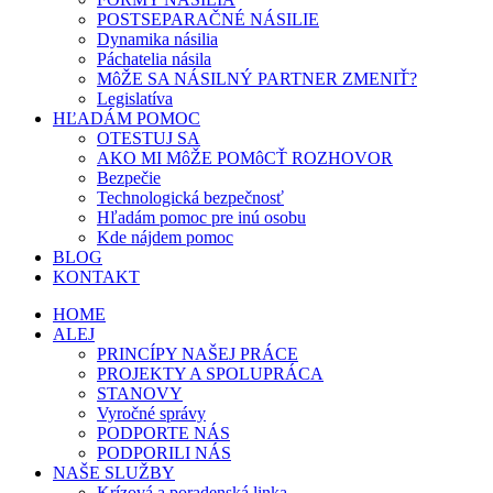
POSTSEPARAČNÉ NÁSILIE
Dynamika násilia
Páchatelia násila
MôŽE SA NÁSILNÝ PARTNER ZMENIŤ?
Legislatíva
HĽADÁM POMOC
OTESTUJ SA
AKO MI MôŽE POMôCŤ ROZHOVOR
Bezpečie
Technologická bezpečnosť
Hľadám pomoc pre inú osobu
Kde nájdem pomoc
BLOG
KONTAKT
HOME
ALEJ
PRINCÍPY NAŠEJ PRÁCE
PROJEKTY A SPOLUPRÁCA
STANOVY
Vyročné správy
PODPORTE NÁS
PODPORILI NÁS
NAŠE SLUŽBY
Krízová a poradenská linka