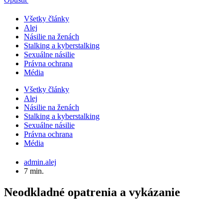
Všetky články
Alej
Násilie na ženách
Stalking a kyberstalking
Sexuálne násilie
Právna ochrana
Média
Všetky články
Alej
Násilie na ženách
Stalking a kyberstalking
Sexuálne násilie
Právna ochrana
Média
admin.alej
7 min.
Neodkladné opatrenia a vykázanie