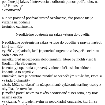
ponúkne jej krízovú intervenciu a odbornú pomoc podľa toho, na
aké činnosti je
akreditované.
Nie ste povinná podávať trestné oznámenie, táto pomoc nie je
viazaná na podanie
trestného oznámenia.
Neodkladné opatrenie na zákaz vstupu do obydlia
Neodkladné opatrenie na zákaz vstupu do obydlia je právny nástroj,
ktorý sa môže
využiť v prípadoch, keď je potrebné urgentne zabezpečiť ochranu
osôb alebo ich
majetku pred nebezpečím alebo zásahmi, ktoré by mohli viesť k
škodám. Na Slovensku
je tento typ opatrenia upravený v rámci občianskeho súdneho
konania, a to najmä v
situáciách, keď je potrebné predísť nebezpečným situáciám, ktoré si
vyžadujú okamžitý
zásah. Môže sa viazať na už spomínané vykázanie násilnej osoby z
obydlia, ale rovnako
je možné podať návrh na takéto neodkladné aj bez toho, aby bola
násilná osoba
vykázaná. V prípade návrhu na neodkladné opatrenie, ktorým sa