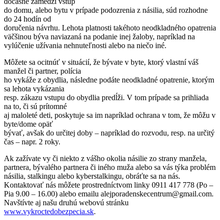
dočasne zamedzí vstup
do domu, alebo bytu v prípade podozrenia z násilia, súd rozhodne
do 24 hodín od
doručenia návrhu. Lehota platnosti takéhoto neodkladného opatrenia
väčšinou býva naviazaná na podanie inej žaloby, napríklad na
vylúčenie užívania nehnuteľnosti alebo na niečo iné.
Môžete sa ocitnúť v situácií, že bývate v byte, ktorý vlastní váš
manžel či partner, polícia
ho vykáže z obydlia, následne podáte neodkladné opatrenie, ktorým
sa lehota vykázania
resp. zákazu vstupu do obydlia predĺži. V tom prípade sa prihliada
na to, či sú prítomné
aj maloleté deti, poskytuje sa im napríklad ochrana v tom, že môžu v
byte/dome opäť
bývať, avšak do určitej doby – napríklad do rozvodu, resp. na určitý
čas – napr. 2 roky.
Ak zažívate vy či niekto z vášho okolia násilie zo strany manžela,
partnera, bývalého partnera či iného muža alebo sa vás týka problém
násilia, stalkingu alebo kyberstalkingu, obráťte sa na nás.
Kontaktovať nás môžete prostredníctvom linky 0911 417 778 (Po –
Pia 9.00 – 16.00) alebo emailu alejporadenskecentrum@gmail.com.
Navštívte aj našu druhú webovú stránku
www.vykroctedobezpecia.sk
.