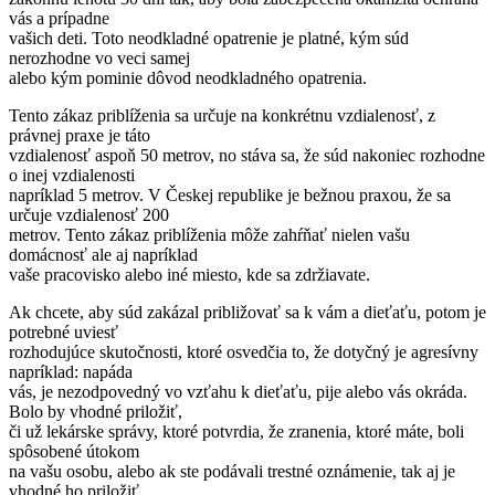
vás a prípadne
vašich deti. Toto neodkladné opatrenie je platné, kým súd
nerozhodne vo veci samej
alebo kým pominie dôvod neodkladného opatrenia.
Tento zákaz priblíženia sa určuje na konkrétnu vzdialenosť, z
právnej praxe je táto
vzdialenosť aspoň 50 metrov, no stáva sa, že súd nakoniec rozhodne
o inej vzdialenosti
napríklad 5 metrov. V Českej republike je bežnou praxou, že sa
určuje vzdialenosť 200
metrov. Tento zákaz priblíženia môže zahŕňať nielen vašu
domácnosť ale aj napríklad
vaše pracovisko alebo iné miesto, kde sa zdržiavate.
Ak chcete, aby súd zakázal približovať sa k vám a dieťaťu, potom je
potrebné uviesť
rozhodujúce skutočnosti, ktoré osvedčia to, že dotyčný je agresívny
napríklad: napáda
vás, je nezodpovedný vo vzťahu k dieťaťu, pije alebo vás okráda.
Bolo by vhodné priložiť,
či už lekárske správy, ktoré potvrdia, že zranenia, ktoré máte, boli
spôsobené útokom
na vašu osobu, alebo ak ste podávali trestné oznámenie, tak aj je
vhodné ho priložiť.