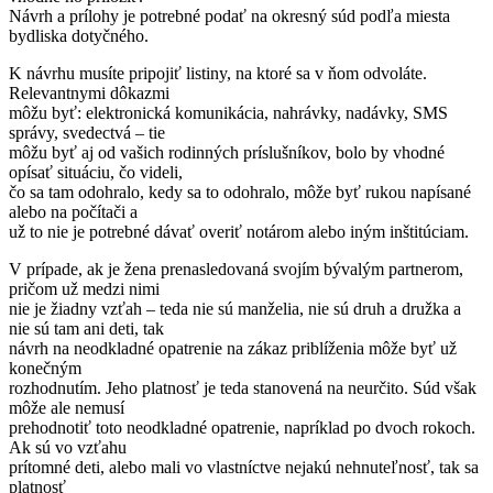
Návrh a prílohy je potrebné podať na okresný súd podľa miesta
bydliska dotyčného.
K návrhu musíte pripojiť listiny, na ktoré sa v ňom odvoláte.
Relevantnymi dôkazmi
môžu byť: elektronická komunikácia, nahrávky, nadávky, SMS
správy, svedectvá – tie
môžu byť aj od vašich rodinných príslušníkov, bolo by vhodné
opísať situáciu, čo videli,
čo sa tam odohralo, kedy sa to odohralo, môže byť rukou napísané
alebo na počítači a
už to nie je potrebné dávať overiť notárom alebo iným inštitúciam.
V prípade, ak je žena prenasledovaná svojím bývalým partnerom,
pričom už medzi nimi
nie je žiadny vzťah – teda nie sú manželia, nie sú druh a družka a
nie sú tam ani deti, tak
návrh na neodkladné opatrenie na zákaz priblíženia môže byť už
konečným
rozhodnutím. Jeho platnosť je teda stanovená na neurčito. Súd však
môže ale nemusí
prehodnotiť toto neodkladné opatrenie, napríklad po dvoch rokoch.
Ak sú vo vzťahu
prítomné deti, alebo mali vo vlastníctve nejakú nehnuteľnosť, tak sa
platnosť