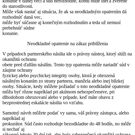
konanie v danej veci a súd nerozhodne, komu bude dieťa zverené
do starostlivosti.
Môže však nastať aj situácia, že ak sa neodkladným opatrením dá
rozhodnúť daná vec,
môže byť súčasne aj konečným rozhodnutím a teda už nemusí
prebehnúť súdne
konanie.
Neodkladné opatrenie na zákaz priblíženia
V prípadoch partnerského násilia ide o právny nástroj, ktorý slúži na
okamžitú ochranu
obete pred ďalším násilím. Tento typ opatrenia môže nariadiť súd v
záujme ochrany
fyzickej alebo psychickej integrity osoby, ktorá je ohrozená
násilným konaním zo strany partnera, manžela alebo inej blízkej
osoby. Situácie, kedy môžete požiadať o toto neodkladné opatrenie
môžu byť rôzne napríklad pri akútnom nebezpečenstve, pri
dlhodobom ohrozovaní alebo v prípade, keď máte obavu z
bezprostrednej eskalácie násilia vo vzťahu.
Samotný návrh môžete podať vy sama, váš právny zástupca, alebo
napríklad aj
prokurátor. Súd často rozhoduje bezodkladne do 48 hodín, no môže
si nechať aj
zákonnú lehotu 30 dní tak, aby bola zabezpečená okamžitá ochrana