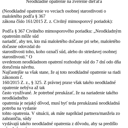
Neodkladné opatrenie na zverenie dieťaťa
(Neodkladné opatrenie vo veciach osobnej starostlivosti o
maloletého podľa § 367
zákona číslo 161/2015 Z. z. Civilný mimosporový poriadok):
Podľa § 367 Civilného mimosporového poriadku: „Neodkladným
opatrením môže súd
nariadiť, aby ten, kto má maloletého dočasne pri sebe, maloletého
dočasne odovzdal do
starostlivosti toho, koho označí súd, alebo do striedavej osobnej
starostlivosti.“ O
uvedenom neodkladnom opatrení rozhoduje súd do 7 dní odo dňa
doručenia návrhu.
Najčastejšie sa však stane, že aj toto neodkladné opatrenie sa riadi
zákonom č.
160/2015 Z. z., § 325. Z právnej praxe však takéto neodkladné
opatrenie nebýva až tak
často využívané. Je potrebné preukázať, že na nariadenie takého
neodkladného
opatrenia je nejaký dôvod, musí byť teda preukázaná neodkladná
potreba na vydanie
tohto opatrenia. V situácii, ak máte napríklad partnera/manžela zo
zahraničia, súdy
vydávajú takéto neodkladné opatrenia z dôvodu, aby sa predišlo