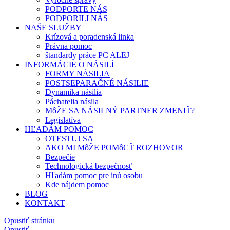
PODPORTE NÁS
PODPORILI NÁS
NAŠE SLUŽBY
Krízová a poradenská linka
Právna pomoc
štandardy práce PC ALEJ
INFORMÁCIE O NÁSILÍ
FORMY NÁSILIA
POSTSEPARAČNÉ NÁSILIE
Dynamika násilia
Páchatelia násila
MôŽE SA NÁSILNÝ PARTNER ZMENIŤ?
Legislatíva
HĽADÁM POMOC
OTESTUJ SA
AKO MI MôŽE POMôCŤ ROZHOVOR
Bezpečie
Technologická bezpečnosť
Hľadám pomoc pre inú osobu
Kde nájdem pomoc
BLOG
KONTAKT
Opustiť stránku
Opustiť