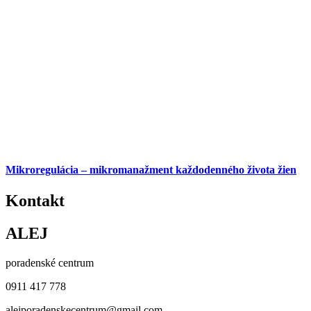
Mikroregulácia – mikromanažment každodenného života žien
Kontakt
ALEJ
poradenské centrum
0911 417 778
alejporadenskecentrum@gmail.com