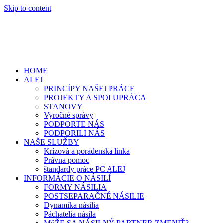
Skip to content
HOME
ALEJ
PRINCÍPY NAŠEJ PRÁCE
PROJEKTY A SPOLUPRÁCA
STANOVY
Vyročné správy
PODPORTE NÁS
PODPORILI NÁS
NAŠE SLUŽBY
Krízová a poradenská linka
Právna pomoc
štandardy práce PC ALEJ
INFORMÁCIE O NÁSILÍ
FORMY NÁSILIA
POSTSEPARAČNÉ NÁSILIE
Dynamika násilia
Páchatelia násila
MôŽE SA NÁSILNÝ PARTNER ZMENIŤ?