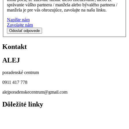
správanie vášho partnera / manžela alebo bývalého partnera /
manžela je pre vás ohrozujúce, zavolajte na našu linku.
Napíšte nám
Zavolajte nám
Odoslať odpovede
Kontakt
ALEJ
poradenské centrum
0911 417 778
alejporadenskecentrum@gmail.com
Dôležité linky
naše služby
INFORMÁCIE O NÁSILÍ
Hľadám pomoc