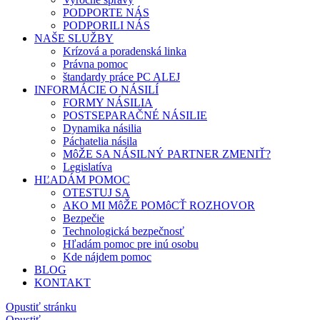
PODPORTE NÁS
PODPORILI NÁS
NAŠE SLUŽBY
Krízová a poradenská linka
Právna pomoc
štandardy práce PC ALEJ
INFORMÁCIE O NÁSILÍ
FORMY NÁSILIA
POSTSEPARAČNÉ NÁSILIE
Dynamika násilia
Páchatelia násila
MôŽE SA NÁSILNÝ PARTNER ZMENIŤ?
Legislatíva
HĽADÁM POMOC
OTESTUJ SA
AKO MI MôŽE POMôCŤ ROZHOVOR
Bezpečie
Technologická bezpečnosť
Hľadám pomoc pre inú osobu
Kde nájdem pomoc
BLOG
KONTAKT
Opustiť stránku
Opustiť