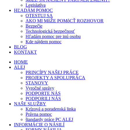
Legislatíva
HĽADÁM POMOC
OTESTUJ SA
AKO MI MôŽE POMôCŤ ROZHOVOR
Bezpečie
Technologická bezpečnosť
Hľadám pomoc pre inú osobu
Kde nájdem pomoc
BLOG
KONTAKT
HOME
ALEJ
PRINCÍPY NAŠEJ PRÁCE
PROJEKTY A SPOLUPRÁCA
STANOVY
Vyročné správy
PODPORTE NÁS
PODPORILI NÁS
NAŠE SLUŽBY
Krízová a poradenská linka
Právna pomoc
štandardy práce PC ALEJ
INFORMÁCIE O NÁSILÍ
FORMY NÁSILIA