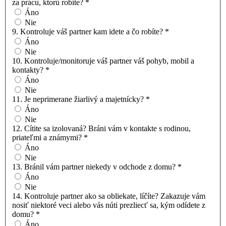
za prácu, ktorú robíte?
*
Áno
Nie
9. Kontroluje váš partner kam idete a čo robíte?
*
Áno
Nie
10. Kontroluje/monitoruje váš partner váš pohyb, mobil a
kontakty?
*
Áno
Nie
11. Je neprimerane žiarlivý a majetnícky?
*
Áno
Nie
12. Cítite sa izolovaná? Bráni vám v kontakte s rodinou,
priateľmi a známymi?
*
Áno
Nie
13. Bránil vám partner niekedy v odchode z domu?
*
Áno
Nie
14. Kontroluje partner ako sa obliekate, líčíte? Zakazuje vám
nosiť niektoré veci alebo vás núti prezliecť sa, kým odídete z
domu?
*
Áno