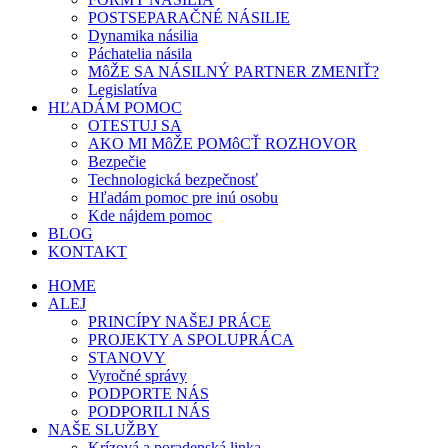
POSTSEPARAČNÉ NÁSILIE
Dynamika násilia
Páchatelia násila
MôŽE SA NÁSILNÝ PARTNER ZMENIŤ?
Legislatíva
HĽADÁM POMOC
OTESTUJ SA
AKO MI MôŽE POMôCŤ ROZHOVOR
Bezpečie
Technologická bezpečnosť
Hľadám pomoc pre inú osobu
Kde nájdem pomoc
BLOG
KONTAKT
HOME
ALEJ
PRINCÍPY NAŠEJ PRÁCE
PROJEKTY A SPOLUPRÁCA
STANOVY
Vyročné správy
PODPORTE NÁS
PODPORILI NÁS
NAŠE SLUŽBY
Krízová a poradenská linka