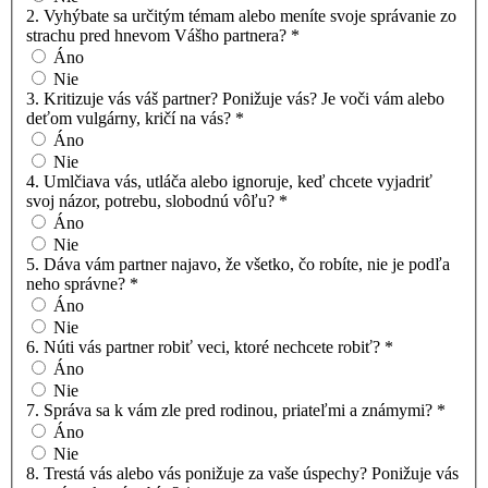
2. Vyhýbate sa určitým témam alebo meníte svoje správanie zo
strachu pred hnevom Vášho partnera?
*
Áno
Nie
3. Kritizuje vás váš partner? Ponižuje vás? Je voči vám alebo
deťom vulgárny, kričí na vás?
*
Áno
Nie
4. Umlčiava vás, utláča alebo ignoruje, keď chcete vyjadriť
svoj názor, potrebu, slobodnú vôľu?
*
Áno
Nie
5. Dáva vám partner najavo, že všetko, čo robíte, nie je podľa
neho správne?
*
Áno
Nie
6. Núti vás partner robiť veci, ktoré nechcete robiť?
*
Áno
Nie
7. Správa sa k vám zle pred rodinou, priateľmi a známymi?
*
Áno
Nie
8. Trestá vás alebo vás ponižuje za vaše úspechy? Ponižuje vás