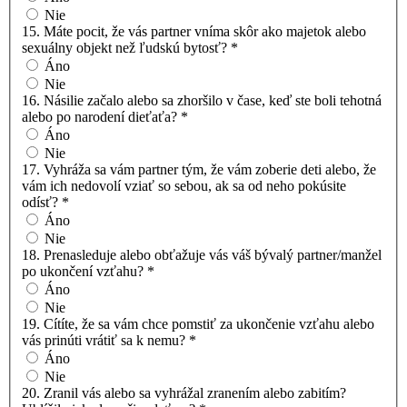
Nie
15. Máte pocit, že vás partner vníma skôr ako majetok alebo
sexuálny objekt než ľudskú bytosť?
*
Áno
Nie
16. Násilie začalo alebo sa zhoršilo v čase, keď ste boli tehotná
alebo po narodení dieťaťa?
*
Áno
Nie
17. Vyhráža sa vám partner tým, že vám zoberie deti alebo, že
vám ich nedovolí vziať so sebou, ak sa od neho pokúsite
odísť?
*
Áno
Nie
18. Prenasleduje alebo obťažuje vás váš bývalý partner/manžel
po ukončení vzťahu?
*
Áno
Nie
19. Cítíte, že sa vám chce pomstiť za ukončenie vzťahu alebo
vás prinúti vrátiť sa k nemu?
*
Áno
Nie
20. Zranil vás alebo sa vyhrážal zranením alebo zabitím?