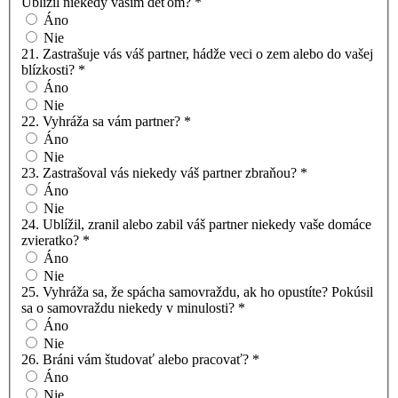
Ublížil niekedy vašim deťom?
*
Áno
Nie
21. Zastrašuje vás váš partner, hádže veci o zem alebo do vašej
blízkosti?
*
Áno
Nie
22. Vyhráža sa vám partner?
*
Áno
Nie
23. Zastrašoval vás niekedy váš partner zbraňou?
*
Áno
Nie
24. Ublížil, zranil alebo zabil váš partner niekedy vaše domáce
zvieratko?
*
Áno
Nie
25. Vyhráža sa, že spácha samovraždu, ak ho opustíte? Pokúsil
sa o samovraždu niekedy v minulosti?
*
Áno
Nie
26. Bráni vám študovať alebo pracovať?
*
Áno
Nie