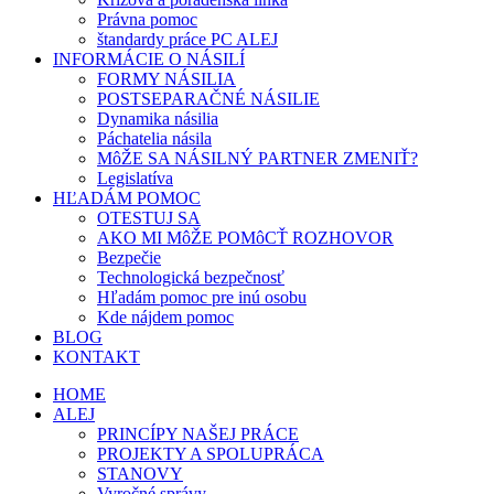
Právna pomoc
štandardy práce PC ALEJ
INFORMÁCIE O NÁSILÍ
FORMY NÁSILIA
POSTSEPARAČNÉ NÁSILIE
Dynamika násilia
Páchatelia násila
MôŽE SA NÁSILNÝ PARTNER ZMENIŤ?
Legislatíva
HĽADÁM POMOC
OTESTUJ SA
AKO MI MôŽE POMôCŤ ROZHOVOR
Bezpečie
Technologická bezpečnosť
Hľadám pomoc pre inú osobu
Kde nájdem pomoc
BLOG
KONTAKT
HOME
ALEJ
PRINCÍPY NAŠEJ PRÁCE
PROJEKTY A SPOLUPRÁCA
STANOVY
Vyročné správy