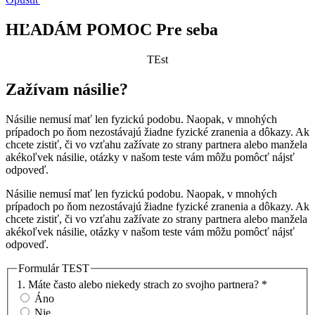
HĽADÁM POMOC Pre seba
TEst
Zažívam násilie?
Násilie nemusí mať len fyzickú podobu. Naopak, v mnohých
prípadoch po ňom nezostávajú žiadne fyzické zranenia a dôkazy. Ak
chcete zistiť, či vo vzťahu zažívate zo strany partnera alebo manžela
akékoľvek násilie, otázky v našom teste vám môžu pomôcť nájsť
odpoveď.
Násilie nemusí mať len fyzickú podobu. Naopak, v mnohých
prípadoch po ňom nezostávajú žiadne fyzické zranenia a dôkazy. Ak
chcete zistiť, či vo vzťahu zažívate zo strany partnera alebo manžela
akékoľvek násilie, otázky v našom teste vám môžu pomôcť nájsť
odpoveď.
Formulár TEST
1. Máte často alebo niekedy strach zo svojho partnera?
*
Áno
Nie