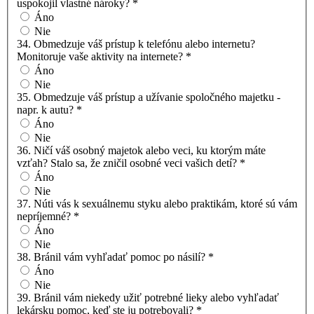
uspokojil vlastné nároky?
*
Áno
Nie
34. Obmedzuje váš prístup k telefónu alebo internetu?
Monitoruje vaše aktivity na internete?
*
Áno
Nie
35. Obmedzuje váš prístup a užívanie spoločného majetku -
napr. k autu?
*
Áno
Nie
36. Ničí váš osobný majetok alebo veci, ku ktorým máte
vzťah? Stalo sa, že zničil osobné veci vašich detí?
*
Áno
Nie
37. Núti vás k sexuálnemu styku alebo praktikám, ktoré sú vám
nepríjemné?
*
Áno
Nie
38. Bránil vám vyhľadať pomoc po násilí?
*
Áno
Nie
39. Bránil vám niekedy užiť potrebné lieky alebo vyhľadať
lekársku pomoc, keď ste ju potrebovali?
*