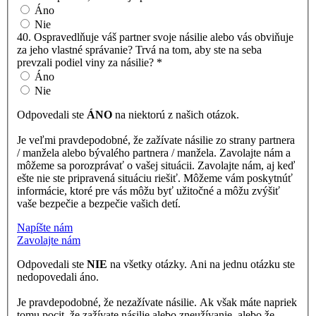
Áno
Nie
40. Ospravedlňuje váš partner svoje násilie alebo vás obviňuje
za jeho vlastné správanie? Trvá na tom, aby ste na seba
prevzali podiel viny za násilie?
*
Áno
Nie
Odpovedali ste
ÁNO
na niektorú z našich otázok.
Je veľmi pravdepodobné, že zažívate násilie zo strany partnera
/ manžela alebo bývalého partnera / manžela. Zavolajte nám a
môžeme sa porozprávať o vašej situácii. Zavolajte nám, aj keď
ešte nie ste pripravená situáciu riešiť. Môžeme vám poskytnúť
informácie, ktoré pre vás môžu byť užitočné a môžu zvýšiť
vaše bezpečie a bezpečie vašich detí.
Napíšte nám
Zavolajte nám
Odpovedali ste
NIE
na všetky otázky. Ani na jednu otázku ste
nedopovedali áno.
Je pravdepodobné, že nezažívate násilie. Ak však máte napriek
tomu pocit, že zažívate násilie alebo zneužívanie, alebo že