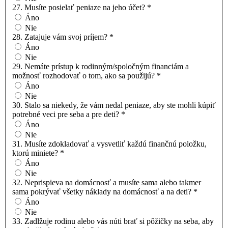
27. Musíte posielať peniaze na jeho účet?
*
Áno
Nie
28. Zatajuje vám svoj príjem?
*
Áno
Nie
29. Nemáte prístup k rodinným/spoločným financiám a
možnosť rozhodovať o tom, ako sa použijú?
*
Áno
Nie
30. Stalo sa niekedy, že vám nedal peniaze, aby ste mohli kúpiť
potrebné veci pre seba a pre deti?
*
Áno
Nie
31. Musíte zdokladovať a vysvetliť každú finančnú položku,
ktorú miniete?
*
Áno
Nie
32. Neprispieva na domácnosť a musíte sama alebo takmer
sama pokrývať všetky náklady na domácnosť a na deti?
*
Áno
Nie
33. Zadlžuje rodinu alebo vás núti brať si pôžičky na seba, aby