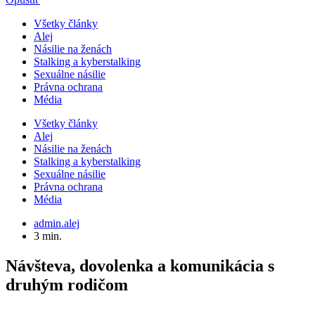
Všetky články
Alej
Násilie na ženách
Stalking a kyberstalking
Sexuálne násilie
Právna ochrana
Média
Všetky články
Alej
Násilie na ženách
Stalking a kyberstalking
Sexuálne násilie
Právna ochrana
Média
admin.alej
3 min.
Návšteva, dovolenka a komunikácia s
druhým rodičom