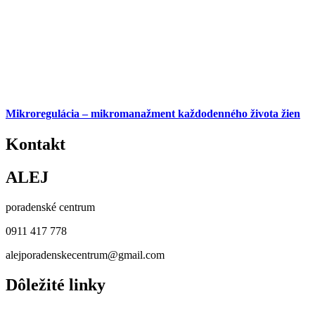
Mikroregulácia – mikromanažment každodenného života žien
Kontakt
ALEJ
poradenské centrum
0911 417 778
alejporadenskecentrum@gmail.com
Dôležité linky
naše služby