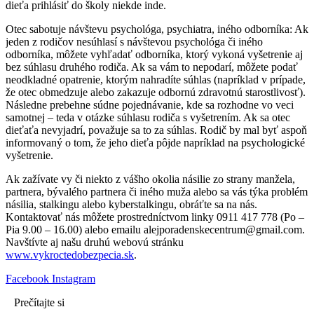
dieťa prihlásiť do školy niekde inde.
Otec sabotuje návštevu psychológa, psychiatra, iného odborníka: Ak
jeden z rodičov nesúhlasí s návštevou psychológa či iného
odborníka, môžete vyhľadať odborníka, ktorý vykoná vyšetrenie aj
bez súhlasu druhého rodiča. Ak sa vám to nepodarí, môžete podať
neodkladné opatrenie, ktorým nahradíte súhlas (napríklad v prípade,
že otec obmedzuje alebo zakazuje odbornú zdravotnú starostlivosť).
Následne prebehne súdne pojednávanie, kde sa rozhodne vo veci
samotnej – teda v otázke súhlasu rodiča s vyšetrením. Ak sa otec
dieťaťa nevyjadrí, považuje sa to za súhlas. Rodič by mal byť aspoň
informovaný o tom, že jeho dieťa pôjde napríklad na psychologické
vyšetrenie.
Ak zažívate vy či niekto z vášho okolia násilie zo strany manžela,
partnera, bývalého partnera či iného muža alebo sa vás týka problém
násilia, stalkingu alebo kyberstalkingu, obráťte sa na nás.
Kontaktovať nás môžete prostredníctvom linky 0911 417 778 (Po –
Pia 9.00 – 16.00) alebo emailu alejporadenskecentrum@gmail.com.
Navštívte aj našu druhú webovú stránku
www.vykroctedobezpecia.sk
.
Facebook
Instagram
Prečítajte si