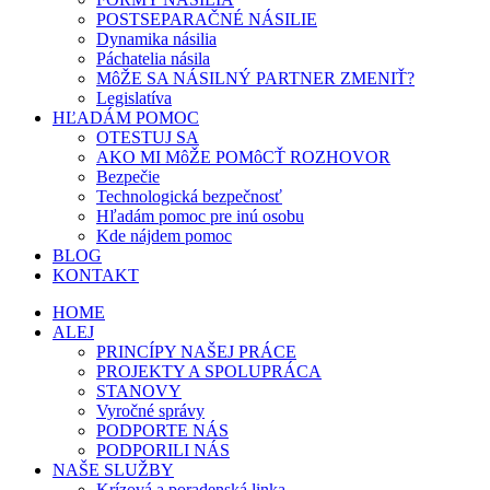
POSTSEPARAČNÉ NÁSILIE
Dynamika násilia
Páchatelia násila
MôŽE SA NÁSILNÝ PARTNER ZMENIŤ?
Legislatíva
HĽADÁM POMOC
OTESTUJ SA
AKO MI MôŽE POMôCŤ ROZHOVOR
Bezpečie
Technologická bezpečnosť
Hľadám pomoc pre inú osobu
Kde nájdem pomoc
BLOG
KONTAKT
HOME
ALEJ
PRINCÍPY NAŠEJ PRÁCE
PROJEKTY A SPOLUPRÁCA
STANOVY
Vyročné správy
PODPORTE NÁS
PODPORILI NÁS
NAŠE SLUŽBY
Krízová a poradenská linka