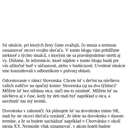
Sú situácie, pri ktorých ženy často zvažujú, čo musia a nemusia
oznamovať otcovi svojho dieťaťa. V tomto blogu vám priblížime
niektoré z týchto situácií, s ktorými ste sa pravdepodobne stretli aj
vy. Dúfame, že informácie, ktoré nájdete v tomto blogu budú pre
vás užitočné buď v súčasnosti, alebo v budúcnosti. Uvedené situácie
sme konzultovali s odborníkom v právnej oblasti.
Odcestovanie v rámci Slovenska: Chcete ísť s deťmi na návštevu
vašich rodičov na opačný koniec Slovenska (aj na dva týždne)?
Môžete ísť bez súhlasu otca, stačí mu to oznámiť. Môžete ísť na
návštevu aj v čase, kedy by deti mali byť napríklad u otca, a
navrhnúť mu iný termín.
Dovolenka v zahraničí: Ak plánujete ísť na dovolenku mimo SR,
mali by ste otcovi dieťaťa oznámiť, že idete na dovolenku v danom
termíne, a že sa budete nachádzať napríklad v Chorvátsku v okolí
mesta XY. Nemusíte však oznamovať, v akom hoteli budete