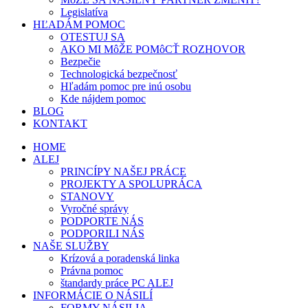
Legislatíva
HĽADÁM POMOC
OTESTUJ SA
AKO MI MôŽE POMôCŤ ROZHOVOR
Bezpečie
Technologická bezpečnosť
Hľadám pomoc pre inú osobu
Kde nájdem pomoc
BLOG
KONTAKT
HOME
ALEJ
PRINCÍPY NAŠEJ PRÁCE
PROJEKTY A SPOLUPRÁCA
STANOVY
Vyročné správy
PODPORTE NÁS
PODPORILI NÁS
NAŠE SLUŽBY
Krízová a poradenská linka
Právna pomoc
štandardy práce PC ALEJ
INFORMÁCIE O NÁSILÍ
FORMY NÁSILIA