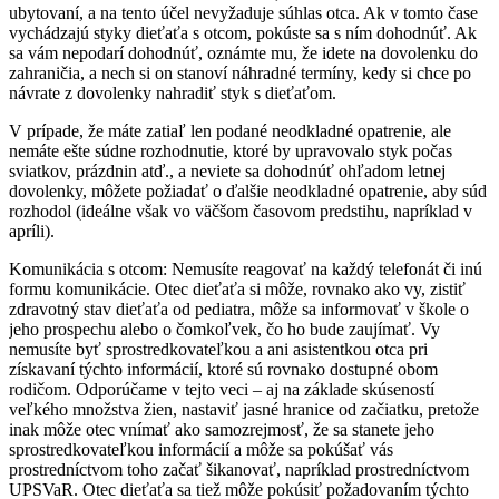
ubytovaní, a na tento účel nevyžaduje súhlas otca. Ak v tomto čase
vychádzajú styky dieťaťa s otcom, pokúste sa s ním dohodnúť. Ak
sa vám nepodarí dohodnúť, oznámte mu, že idete na dovolenku do
zahraničia, a nech si on stanoví náhradné termíny, kedy si chce po
návrate z dovolenky nahradiť styk s dieťaťom.
V prípade, že máte zatiaľ len podané neodkladné opatrenie, ale
nemáte ešte súdne rozhodnutie, ktoré by upravovalo styk počas
sviatkov, prázdnin atď., a neviete sa dohodnúť ohľadom letnej
dovolenky, môžete požiadať o ďalšie neodkladné opatrenie, aby súd
rozhodol (ideálne však vo väčšom časovom predstihu, napríklad v
apríli).
Komunikácia s otcom: Nemusíte reagovať na každý telefonát či inú
formu komunikácie. Otec dieťaťa si môže, rovnako ako vy, zistiť
zdravotný stav dieťaťa od pediatra, môže sa informovať v škole o
jeho prospechu alebo o čomkoľvek, čo ho bude zaujímať. Vy
nemusíte byť sprostredkovateľkou a ani asistentkou otca pri
získavaní týchto informácií, ktoré sú rovnako dostupné obom
rodičom. Odporúčame v tejto veci – aj na základe skúseností
veľkého množstva žien, nastaviť jasné hranice od začiatku, pretože
inak môže otec vnímať ako samozrejmosť, že sa stanete jeho
sprostredkovateľkou informácií a môže sa pokúšať vás
prostredníctvom toho začať šikanovať, napríklad prostredníctvom
UPSVaR. Otec dieťaťa sa tiež môže pokúsiť požadovaním týchto