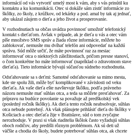
informácií od vás vytvoriť umelý most k vám, aby s vás prinútil ku
kontaktu a ku komunikácii. Otec si dokáže sám zistiť informácie zo
škôlky, zo školy, z krúžkov, od lekárky a pod. amal by tak aj jednať,
aby ukázal záujem o dieťa a jeho život a prosperovanie.
V rozhodnutiach sa občas uvádza povinnosť umožniť telefonický
kontakt s dieťaťom. Avšak v prípade, ak je dieťa u vás a otec vám
píše množstvo SMS správ a žiada rôzne informácie, môžete ho
zablokovať, nemusíte mu dvíhať telefón ani odpovedať na každú
správu. Súd môže určiť, že máte povinnosť raz za mesiac
informovať otca o niektorých záležitostiach, pričom presne stanoví,
o čom konkrétne ho máte informovať (napríklad o zdravotnom stave
dieťaťa). Tieto informácie bývajú súčasťou súdneho rozhodnutia.
Odsťahovanie sa s deťmi: Samotné odsťahovanie sa mimo mesta,
kde ste spolu žili, môže byť komplikované v závislosti od veku
dieťaťa. Ak vaše dieťa ešte navštevuje škôlku, podľa právneho
názoru nemusíte mať súhlas otca, a teda sa môžete presťahovať. Za
prípravu na budúce povolanie sa považuje až predškolský vek
(posledný ročník škôlky). Ak dieťa tento ročník neabsolvuje, súhlas
otca nebude potrebný. Ak však plánujete prihlásiť dieťa do škôlky v
Košiciach a otec dieťaťa žije v Bratislave, súd o tom zvyčajne
nerozhoduje. V praxi si však riaditelia škôlok často vyžadujú súhlas
oboch rodičov, aby predišli rôznym problémom. Ak sú deti už
väčšie a chodia do školy, budete potrebovať súhlas otca, ak chcete