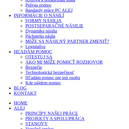
Právna pomoc
štandardy práce PC ALEJ
INFORMÁCIE O NÁSILÍ
FORMY NÁSILIA
POSTSEPARAČNÉ NÁSILIE
Dynamika násilia
Páchatelia násila
MôŽE SA NÁSILNÝ PARTNER ZMENIŤ?
Legislatíva
HĽADÁM POMOC
OTESTUJ SA
AKO MI MôŽE POMôCŤ ROZHOVOR
Bezpečie
Technologická bezpečnosť
Hľadám pomoc pre inú osobu
Kde nájdem pomoc
BLOG
KONTAKT
HOME
ALEJ
PRINCÍPY NAŠEJ PRÁCE
PROJEKTY A SPOLUPRÁCA
STANOVY
Vyročné správy