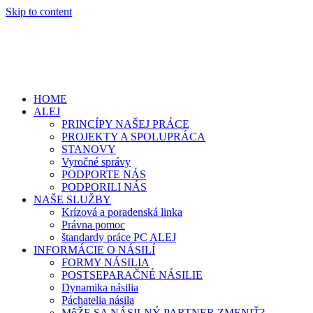
Skip to content
HOME
ALEJ
PRINCÍPY NAŠEJ PRÁCE
PROJEKTY A SPOLUPRÁCA
STANOVY
Vyročné správy
PODPORTE NÁS
PODPORILI NÁS
NAŠE SLUŽBY
Krízová a poradenská linka
Právna pomoc
štandardy práce PC ALEJ
INFORMÁCIE O NÁSILÍ
FORMY NÁSILIA
POSTSEPARAČNÉ NÁSILIE
Dynamika násilia
Páchatelia násila
MôŽE SA NÁSILNÝ PARTNER ZMENIŤ?