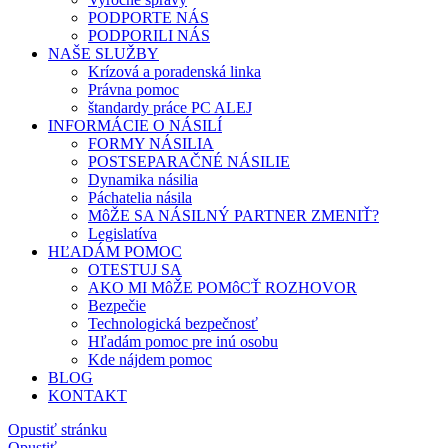
PODPORTE NÁS
PODPORILI NÁS
NAŠE SLUŽBY
Krízová a poradenská linka
Právna pomoc
štandardy práce PC ALEJ
INFORMÁCIE O NÁSILÍ
FORMY NÁSILIA
POSTSEPARAČNÉ NÁSILIE
Dynamika násilia
Páchatelia násila
MôŽE SA NÁSILNÝ PARTNER ZMENIŤ?
Legislatíva
HĽADÁM POMOC
OTESTUJ SA
AKO MI MôŽE POMôCŤ ROZHOVOR
Bezpečie
Technologická bezpečnosť
Hľadám pomoc pre inú osobu
Kde nájdem pomoc
BLOG
KONTAKT
Opustiť stránku
Opustiť