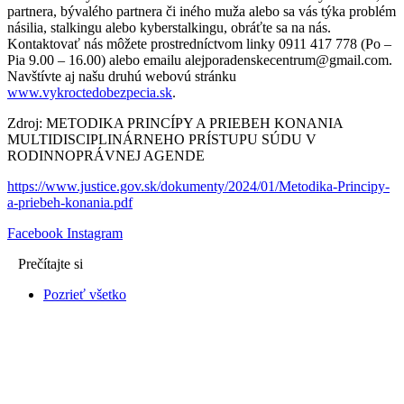
partnera, bývalého partnera či iného muža alebo sa vás týka problém
násilia, stalkingu alebo kyberstalkingu, obráťte sa na nás.
Kontaktovať nás môžete prostredníctvom linky 0911 417 778 (Po –
Pia 9.00 – 16.00) alebo emailu alejporadenskecentrum@gmail.com.
Navštívte aj našu druhú webovú stránku
www.vykroctedobezpecia.sk
.
Zdroj: METODIKA PRINCÍPY A PRIEBEH KONANIA
MULTIDISCIPLINÁRNEHO PRÍSTUPU SÚDU V
RODINNOPRÁVNEJ AGENDE
https://www.justice.gov.sk/dokumenty/2024/01/Metodika-Principy-
a-priebeh-konania.pdf
Facebook
Instagram
Prečítajte si
Pozrieť všetko