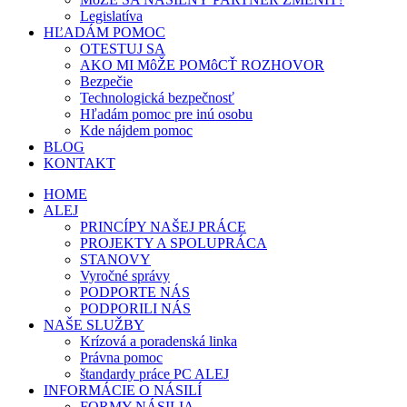
Legislatíva
HĽADÁM POMOC
OTESTUJ SA
AKO MI MôŽE POMôCŤ ROZHOVOR
Bezpečie
Technologická bezpečnosť
Hľadám pomoc pre inú osobu
Kde nájdem pomoc
BLOG
KONTAKT
HOME
ALEJ
PRINCÍPY NAŠEJ PRÁCE
PROJEKTY A SPOLUPRÁCA
STANOVY
Vyročné správy
PODPORTE NÁS
PODPORILI NÁS
NAŠE SLUŽBY
Krízová a poradenská linka
Právna pomoc
štandardy práce PC ALEJ
INFORMÁCIE O NÁSILÍ
FORMY NÁSILIA