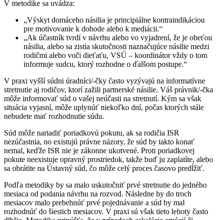
V metodike sa uvádza:
„Výskyt domáceho násilia je principiálne kontraindikáciou
pre motivovanie k dohode alebo k mediácii.“
„Ak účastník tvrdí v návrhu alebo vo vyjadrení, že je obeťou
násilia, alebo sa zistia skutočnosti naznačujúce násilie medzi
rodičmi alebo voči dieťaťu, VSÚ – koordinátor vždy o tom
informuje sudcu, ktorý rozhodne o ďalšom postupe.“
V praxi vyšší súdni úradníci/-čky často vyzývajú na informatívne
stretnutie aj rodičov, ktorí zažili partnerské násilie. Váš právnik/-čka
môže informovať súd o vašej neúčasti na stretnutí. Kým sa však
situácia vyjasní, môže uplynúť niekoľko dní, počas ktorých stále
nebudete mať rozhodnutie súdu.
Súd môže nariadiť poriadkovú pokutu, ak sa rodičia ISR
nezúčastnia, no existujú právne názory, že súd by takto konať
nemal, keďže ISR nie je zákonne ukotvené. Proti poriadkovej
pokute neexistuje opravný prostriedok, takže buď ju zaplatíte, alebo
sa obrátite na Ústavný súd, čo môže celý proces časovo predĺžiť.
Podľa metodiky by sa malo uskutočniť prvé stretnutie do jedného
mesiaca od podania návrhu na rozvod. Následne by do troch
mesiacov malo prebehnúť prvé pojednávanie a súd by mal
rozhodnúť do šiestich mesiacov. V praxi sú však tieto lehoty často