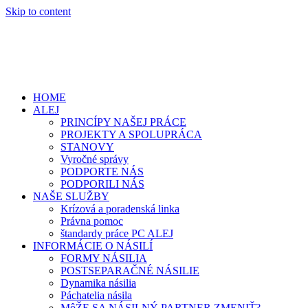
Skip to content
HOME
ALEJ
PRINCÍPY NAŠEJ PRÁCE
PROJEKTY A SPOLUPRÁCA
STANOVY
Vyročné správy
PODPORTE NÁS
PODPORILI NÁS
NAŠE SLUŽBY
Krízová a poradenská linka
Právna pomoc
štandardy práce PC ALEJ
INFORMÁCIE O NÁSILÍ
FORMY NÁSILIA
POSTSEPARAČNÉ NÁSILIE
Dynamika násilia
Páchatelia násila
MôŽE SA NÁSILNÝ PARTNER ZMENIŤ?