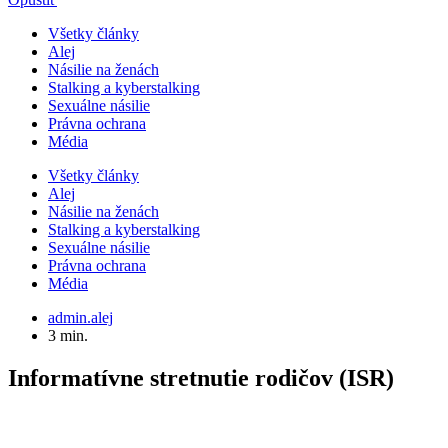
Všetky články
Alej
Násilie na ženách
Stalking a kyberstalking
Sexuálne násilie
Právna ochrana
Média
Všetky články
Alej
Násilie na ženách
Stalking a kyberstalking
Sexuálne násilie
Právna ochrana
Média
admin.alej
3 min.
Informatívne stretnutie rodičov (ISR)