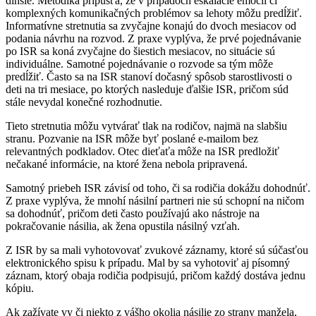
dlhšie. Metodika pripúšťa, že v prípadoch eskalácie emócií či
komplexných komunikačných problémov sa lehoty môžu predĺžiť.
Informatívne stretnutia sa zvyčajne konajú do dvoch mesiacov od
podania návrhu na rozvod. Z praxe vyplýva, že prvé pojednávanie
po ISR sa koná zvyčajne do šiestich mesiacov, no situácie sú
individuálne. Samotné pojednávanie o rozvode sa tým môže
predĺžiť. Často sa na ISR stanoví dočasný spôsob starostlivosti o
deti na tri mesiace, po ktorých nasleduje ďalšie ISR, pričom súd
stále nevydal konečné rozhodnutie.
Tieto stretnutia môžu vytvárať tlak na rodičov, najmä na slabšiu
stranu. Pozvanie na ISR môže byť poslané e-mailom bez
relevantných podkladov. Otec dieťaťa môže na ISR predložiť
nečakané informácie, na ktoré žena nebola pripravená.
Samotný priebeh ISR závisí od toho, či sa rodičia dokážu dohodnúť.
Z praxe vyplýva, že mnohí násilní partneri nie sú schopní na ničom
sa dohodnúť, pričom deti často používajú ako nástroje na
pokračovanie násilia, ak žena opustila násilný vzťah.
Z ISR by sa mali vyhotovovať zvukové záznamy, ktoré sú súčasťou
elektronického spisu k prípadu. Mal by sa vyhotoviť aj písomný
záznam, ktorý obaja rodičia podpisujú, pričom každý dostáva jednu
kópiu.
Ak zažívate vy či niekto z vášho okolia násilie zo strany manžela,