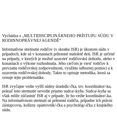
Vychádza z „MULTIDISCIPLINÁRNEHO PRÍSTUPU SÚDU V
RODINNOPRÁVNEJ AGENDĚ“
Informatívne stretnutie rodičov (v skratke ISR) je úkonom súdu v
prípadoch, kde sú v konaniach prítomné maloleté deti. ISR je určené
na prípady, v ktorých je možné uzavrieť rodičovskú dohodu, alebo v
konaniach o výkone rozhodnutia. Jeho cieľom je viesť rodičov k
prevzatiu rodičovskej zodpovednosti, využitiu odbornej pomoci a k
uzavretiu rodičovskej dohody. Takto to opisuje metodika, ktorá sa
venuje tejto problematike.
ISR zvyčajne vedie vyšší súdny úradník/-čka, tzv. koordinátor/-ka,
pokiaľ toto stretnutie nevedie priamo sudca/-kyňa. Sudca/-kyňa sa
však môže zúčastniť ISR aj v prípade, že ho vedie koordinátor/-ka.
Na informatívnom stretnutí sú prítomní rodičia, prípadne ich právni
zástupcovia, kolízny opatrovník/-čka a psychológ/-ička z krajského
súdu.