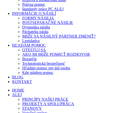
Právna pomoc
štandardy práce PC ALEJ
INFORMÁCIE O NÁSILÍ
FORMY NÁSILIA
POSTSEPARAČNÉ NÁSILIE
Dynamika násilia
Páchatelia násila
MôŽE SA NÁSILNÝ PARTNER ZMENIŤ?
Legislatíva
HĽADÁM POMOC
OTESTUJ SA
AKO MI MôŽE POMôCŤ ROZHOVOR
Bezpečie
Technologická bezpečnosť
Hľadám pomoc pre inú osobu
Kde nájdem pomoc
BLOG
KONTAKT
HOME
ALEJ
PRINCÍPY NAŠEJ PRÁCE
PROJEKTY A SPOLUPRÁCA
STANOVY
Vyročné správy