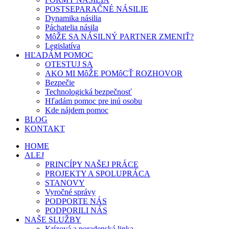
POSTSEPARAČNÉ NÁSILIE
Dynamika násilia
Páchatelia násila
MôŽE SA NÁSILNÝ PARTNER ZMENIŤ?
Legislatíva
HĽADÁM POMOC
OTESTUJ SA
AKO MI MôŽE POMôCŤ ROZHOVOR
Bezpečie
Technologická bezpečnosť
Hľadám pomoc pre inú osobu
Kde nájdem pomoc
BLOG
KONTAKT
HOME
ALEJ
PRINCÍPY NAŠEJ PRÁCE
PROJEKTY A SPOLUPRÁCA
STANOVY
Vyročné správy
PODPORTE NÁS
PODPORILI NÁS
NAŠE SLUŽBY
Krízová a poradenská linka