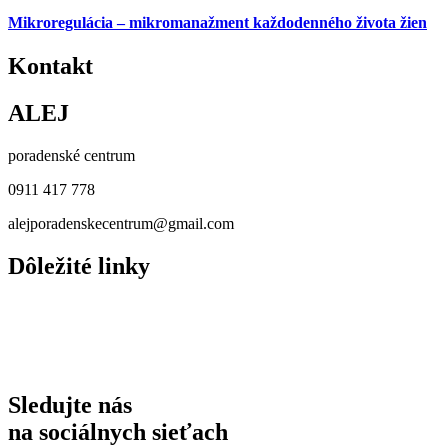
Mikroregulácia – mikromanažment každodenného života žien
Kontakt
ALEJ
poradenské centrum
0911 417 778
alejporadenskecentrum@gmail.com
Dôležité linky
naše služby
INFORMÁCIE O NÁSILÍ
Hľadám pomoc
Bezpečie
Sledujte nás
na sociálnych sieťach