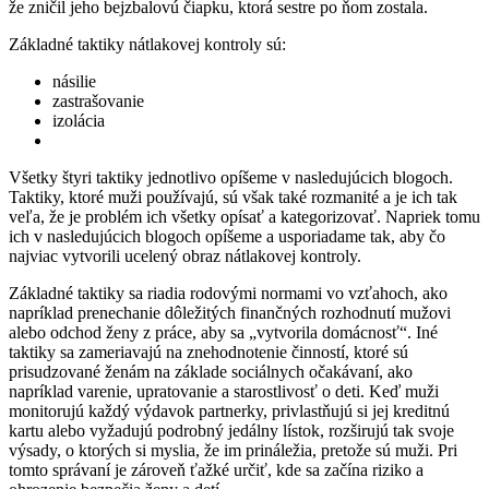
že zničil jeho bejzbalovú čiapku, ktorá sestre po ňom zostala.
Základné taktiky nátlakovej kontroly sú:
násilie
zastrašovanie
izolácia
Všetky štyri taktiky jednotlivo opíšeme v nasledujúcich blogoch.
Taktiky, ktoré muži používajú, sú však také rozmanité a je ich tak
veľa, že je problém ich všetky opísať a kategorizovať. Napriek tomu
ich v nasledujúcich blogoch opíšeme a usporiadame tak, aby čo
najviac vytvorili ucelený obraz nátlakovej kontroly.
Základné taktiky sa riadia rodovými normami vo vzťahoch, ako
napríklad prenechanie dôležitých finančných rozhodnutí mužovi
alebo odchod ženy z práce, aby sa „vytvorila domácnosť“. Iné
taktiky sa zameriavajú na znehodnotenie činností, ktoré sú
prisudzované ženám na základe sociálnych očakávaní, ako
napríklad varenie, upratovanie a starostlivosť o deti. Keď muži
monitorujú každý výdavok partnerky, privlastňujú si jej kreditnú
kartu alebo vyžadujú podrobný jedálny lístok, rozširujú tak svoje
výsady, o ktorých si myslia, že im prináležia, pretože sú muži. Pri
tomto správaní je zároveň ťažké určiť, kde sa začína riziko a