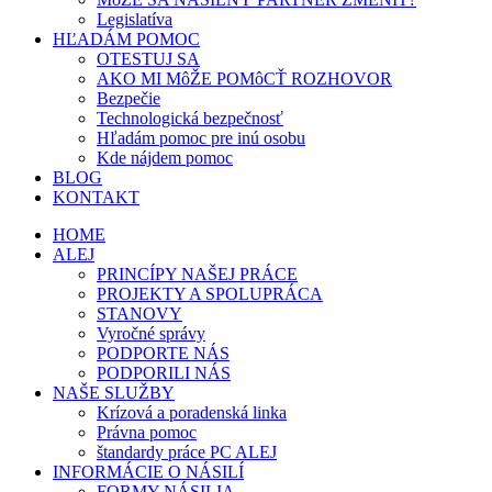
Legislatíva
HĽADÁM POMOC
OTESTUJ SA
AKO MI MôŽE POMôCŤ ROZHOVOR
Bezpečie
Technologická bezpečnosť
Hľadám pomoc pre inú osobu
Kde nájdem pomoc
BLOG
KONTAKT
HOME
ALEJ
PRINCÍPY NAŠEJ PRÁCE
PROJEKTY A SPOLUPRÁCA
STANOVY
Vyročné správy
PODPORTE NÁS
PODPORILI NÁS
NAŠE SLUŽBY
Krízová a poradenská linka
Právna pomoc
štandardy práce PC ALEJ
INFORMÁCIE O NÁSILÍ
FORMY NÁSILIA