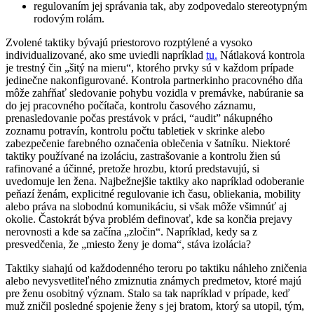
regulovaním jej správania tak, aby zodpovedalo stereotypným
rodovým rolám.
Zvolené taktiky bývajú priestorovo rozptýlené a vysoko
individualizované, ako sme uviedli napríklad
tu.
Nátlaková kontrola
je trestný čin „šitý na mieru“, ktorého prvky sú v každom prípade
jedinečne nakonfigurované. Kontrola partnerkinho pracovného dňa
môže zahŕňať sledovanie pohybu vozidla v premávke, nabúranie sa
do jej pracovného počítača, kontrolu časového záznamu,
prenasledovanie počas prestávok v práci, “audit” nákupného
zoznamu potravín, kontrolu počtu tabletiek v skrinke alebo
zabezpečenie farebného označenia oblečenia v šatníku. Niektoré
taktiky používané na izoláciu, zastrašovanie a kontrolu žien sú
rafinované a účinné, pretože hrozbu, ktorú predstavujú, si
uvedomuje len žena. Najbežnejšie taktiky ako napríklad odoberanie
peňazí ženám, explicitné regulovanie ich času, obliekania, mobility
alebo práva na slobodnú komunikáciu, si však môže všimnúť aj
okolie. Častokrát býva problém definovať, kde sa končia prejavy
nerovnosti a kde sa začína „zločin“. Napríklad, kedy sa z
presvedčenia, že „miesto ženy je doma“, stáva izolácia?
Taktiky siahajú od každodenného teroru po taktiku náhleho zničenia
alebo nevysvetliteľného zmiznutia známych predmetov, ktoré majú
pre ženu osobitný význam. Stalo sa tak napríklad v prípade, keď
muž zničil posledné spojenie ženy s jej bratom, ktorý sa utopil, tým,