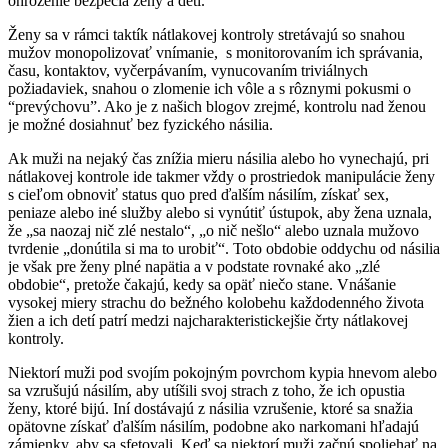
ohrozenie bezpečia ženy a detí.
Ženy sa v rámci taktík nátlakovej kontroly stretávajú so snahou
mužov monopolizovať vnímanie, s monitorovaním ich správania,
času, kontaktov, vyčerpávaním, vynucovaním triviálnych
požiadaviek, snahou o zlomenie ich vôle a s rôznymi pokusmi o
“prevýchovu”. Ako je z našich blogov zrejmé, kontrolu nad ženou
je možné dosiahnuť bez fyzického násilia.
Ak muži na nejaký čas znížia mieru násilia alebo ho vynechajú, pri
nátlakovej kontrole ide takmer vždy o prostriedok manipulácie ženy
s cieľom obnoviť status quo pred ďalším násilím, získať sex,
peniaze alebo iné služby alebo si vynútiť ústupok, aby žena uznala,
že „sa naozaj nič zlé nestalo“, „o nič nešlo“ alebo uznala mužovo
tvrdenie „donútila si ma to urobiť“. Toto obdobie oddychu od násilia
je však pre ženy plné napätia a v podstate rovnaké ako „zlé
obdobie“, pretože čakajú, kedy sa opäť niečo stane. Vnášanie
vysokej miery strachu do bežného kolobehu každodenného života
žien a ich detí patrí medzi najcharakteristickejšie črty nátlakovej
kontroly.
Niektorí muži pod svojím pokojným povrchom kypia hnevom alebo
sa vzrušujú násilím, aby utíšili svoj strach z toho, že ich opustia
ženy, ktoré bijú. Iní dostávajú z násilia vzrušenie, ktoré sa snažia
opätovne získať ďalším násilím, podobne ako narkomani hľadajú
zámienky, aby sa sfetovali. Keď sa niektorí muži začnú spoliehať na