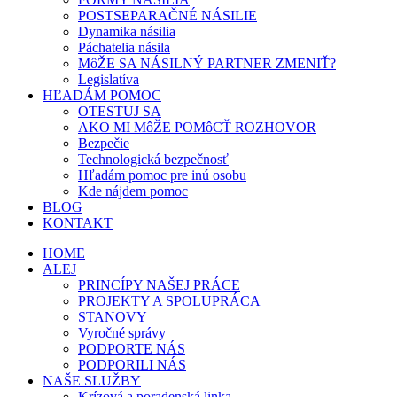
POSTSEPARAČNÉ NÁSILIE
Dynamika násilia
Páchatelia násila
MôŽE SA NÁSILNÝ PARTNER ZMENIŤ?
Legislatíva
HĽADÁM POMOC
OTESTUJ SA
AKO MI MôŽE POMôCŤ ROZHOVOR
Bezpečie
Technologická bezpečnosť
Hľadám pomoc pre inú osobu
Kde nájdem pomoc
BLOG
KONTAKT
HOME
ALEJ
PRINCÍPY NAŠEJ PRÁCE
PROJEKTY A SPOLUPRÁCA
STANOVY
Vyročné správy
PODPORTE NÁS
PODPORILI NÁS
NAŠE SLUŽBY
Krízová a poradenská linka