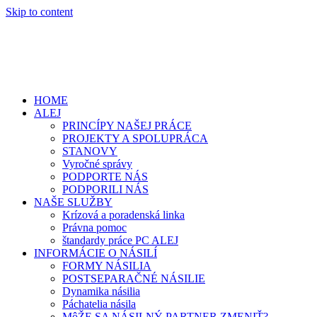
Skip to content
HOME
ALEJ
PRINCÍPY NAŠEJ PRÁCE
PROJEKTY A SPOLUPRÁCA
STANOVY
Vyročné správy
PODPORTE NÁS
PODPORILI NÁS
NAŠE SLUŽBY
Krízová a poradenská linka
Právna pomoc
štandardy práce PC ALEJ
INFORMÁCIE O NÁSILÍ
FORMY NÁSILIA
POSTSEPARAČNÉ NÁSILIE
Dynamika násilia
Páchatelia násila
MôŽE SA NÁSILNÝ PARTNER ZMENIŤ?