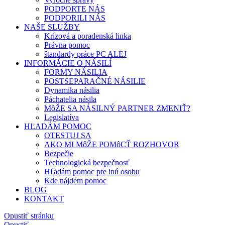
PODPORTE NÁS
PODPORILI NÁS
NAŠE SLUŽBY
Krízová a poradenská linka
Právna pomoc
štandardy práce PC ALEJ
INFORMÁCIE O NÁSILÍ
FORMY NÁSILIA
POSTSEPARAČNÉ NÁSILIE
Dynamika násilia
Páchatelia násila
MôŽE SA NÁSILNÝ PARTNER ZMENIŤ?
Legislatíva
HĽADÁM POMOC
OTESTUJ SA
AKO MI MôŽE POMôCŤ ROZHOVOR
Bezpečie
Technologická bezpečnosť
Hľadám pomoc pre inú osobu
Kde nájdem pomoc
BLOG
KONTAKT
Opustiť stránku
Opustiť