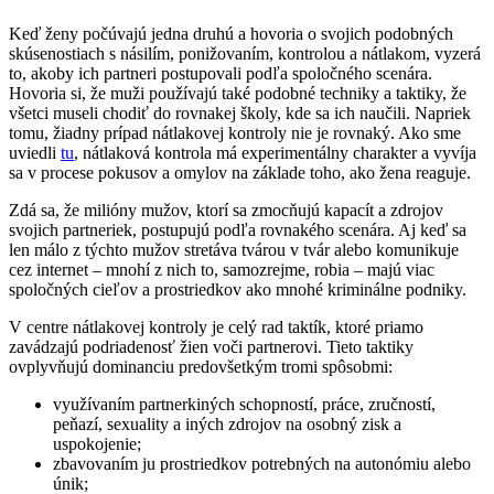
Keď ženy počúvajú jedna druhú a hovoria o svojich podobných
skúsenostiach s násilím, ponižovaním, kontrolou a nátlakom, vyzerá
to, akoby ich partneri postupovali podľa spoločného scenára.
Hovoria si, že muži používajú také podobné techniky a taktiky, že
všetci museli chodiť do rovnakej školy, kde sa ich naučili. Napriek
tomu, žiadny prípad nátlakovej kontroly nie je rovnaký. Ako sme
uviedli
tu
, nátlaková kontrola má experimentálny charakter a vyvíja
sa v procese pokusov a omylov na základe toho, ako žena reaguje.
Zdá sa, že milióny mužov, ktorí sa zmocňujú kapacít a zdrojov
svojich partneriek, postupujú podľa rovnakého scenára. Aj keď sa
len málo z týchto mužov stretáva tvárou v tvár alebo komunikuje
cez internet – mnohí z nich to, samozrejme, robia – majú viac
spoločných cieľov a prostriedkov ako mnohé kriminálne podniky.
V centre nátlakovej kontroly je celý rad taktík, ktoré priamo
zavádzajú podriadenosť žien voči partnerovi. Tieto taktiky
ovplyvňujú dominanciu predovšetkým tromi spôsobmi:
využívaním partnerkiných schopností, práce, zručností,
peňazí, sexuality a iných zdrojov na osobný zisk a
uspokojenie;
zbavovaním ju prostriedkov potrebných na autonómiu alebo
únik;