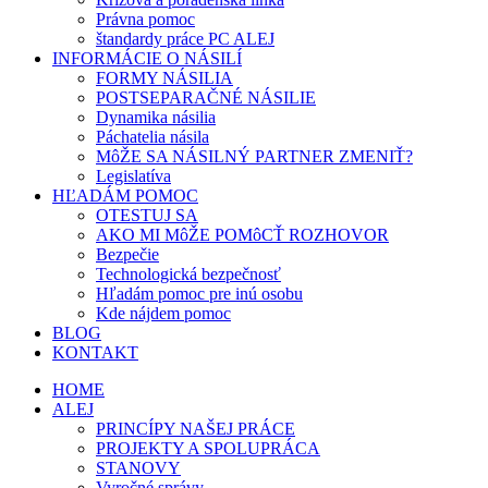
Právna pomoc
štandardy práce PC ALEJ
INFORMÁCIE O NÁSILÍ
FORMY NÁSILIA
POSTSEPARAČNÉ NÁSILIE
Dynamika násilia
Páchatelia násila
MôŽE SA NÁSILNÝ PARTNER ZMENIŤ?
Legislatíva
HĽADÁM POMOC
OTESTUJ SA
AKO MI MôŽE POMôCŤ ROZHOVOR
Bezpečie
Technologická bezpečnosť
Hľadám pomoc pre inú osobu
Kde nájdem pomoc
BLOG
KONTAKT
HOME
ALEJ
PRINCÍPY NAŠEJ PRÁCE
PROJEKTY A SPOLUPRÁCA
STANOVY
Vyročné správy