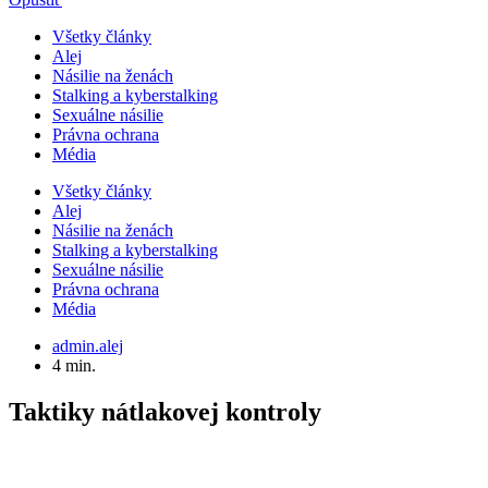
Všetky články
Alej
Násilie na ženách
Stalking a kyberstalking
Sexuálne násilie
Právna ochrana
Média
Všetky články
Alej
Násilie na ženách
Stalking a kyberstalking
Sexuálne násilie
Právna ochrana
Média
admin.alej
4 min.
Taktiky nátlakovej kontroly