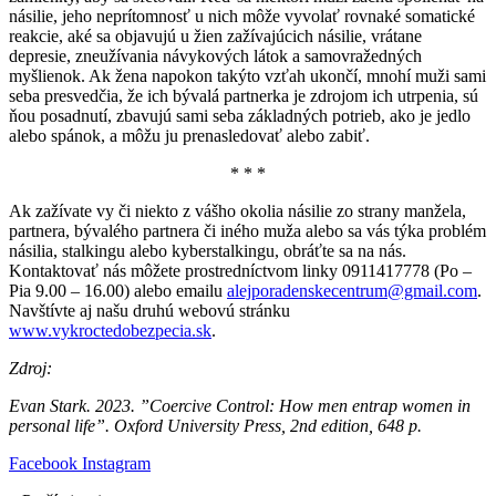
násilie, jeho neprítomnosť u nich môže vyvolať rovnaké somatické
reakcie, aké sa objavujú u žien zažívajúcich násilie, vrátane
depresie, zneužívania návykových látok a samovražedných
myšlienok. Ak žena napokon takýto vzťah ukončí, mnohí muži sami
seba presvedčia, že ich bývalá partnerka je zdrojom ich utrpenia, sú
ňou posadnutí, zbavujú sami seba základných potrieb, ako je jedlo
alebo spánok, a môžu ju prenasledovať alebo zabiť.
* * *
Ak zažívate vy či niekto z vášho okolia násilie zo strany manžela,
partnera, bývalého partnera či iného muža alebo sa vás týka problém
násilia, stalkingu alebo kyberstalkingu, obráťte sa na nás.
Kontaktovať nás môžete prostredníctvom linky 0911417778 (Po –
Pia 9.00 – 16.00) alebo emailu
alejporadenskecentrum@gmail.com
.
Navštívte aj našu druhú webovú stránku
www.vykroctedobezpecia.sk
.
Zdroj:
Evan Stark. 2023. ”Coercive Control: How men entrap women in
personal life”. Oxford University Press, 2nd edition, 648 p.
Facebook
Instagram