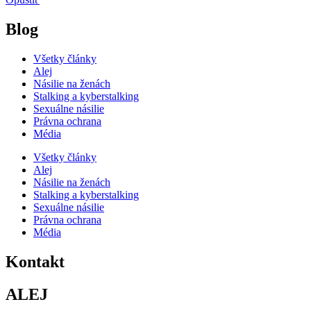
Blog
Všetky články
Alej
Násilie na ženách
Stalking a kyberstalking
Sexuálne násilie
Právna ochrana
Média
Všetky články
Alej
Násilie na ženách
Stalking a kyberstalking
Sexuálne násilie
Právna ochrana
Média
Kontakt
ALEJ