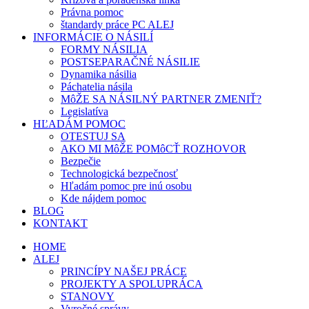
Právna pomoc
štandardy práce PC ALEJ
INFORMÁCIE O NÁSILÍ
FORMY NÁSILIA
POSTSEPARAČNÉ NÁSILIE
Dynamika násilia
Páchatelia násila
MôŽE SA NÁSILNÝ PARTNER ZMENIŤ?
Legislatíva
HĽADÁM POMOC
OTESTUJ SA
AKO MI MôŽE POMôCŤ ROZHOVOR
Bezpečie
Technologická bezpečnosť
Hľadám pomoc pre inú osobu
Kde nájdem pomoc
BLOG
KONTAKT
HOME
ALEJ
PRINCÍPY NAŠEJ PRÁCE
PROJEKTY A SPOLUPRÁCA
STANOVY
Vyročné správy