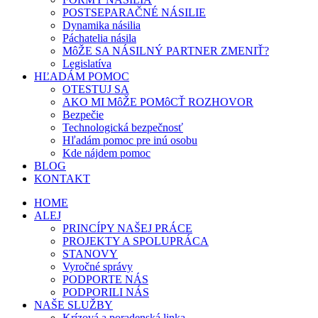
POSTSEPARAČNÉ NÁSILIE
Dynamika násilia
Páchatelia násila
MôŽE SA NÁSILNÝ PARTNER ZMENIŤ?
Legislatíva
HĽADÁM POMOC
OTESTUJ SA
AKO MI MôŽE POMôCŤ ROZHOVOR
Bezpečie
Technologická bezpečnosť
Hľadám pomoc pre inú osobu
Kde nájdem pomoc
BLOG
KONTAKT
HOME
ALEJ
PRINCÍPY NAŠEJ PRÁCE
PROJEKTY A SPOLUPRÁCA
STANOVY
Vyročné správy
PODPORTE NÁS
PODPORILI NÁS
NAŠE SLUŽBY
Krízová a poradenská linka