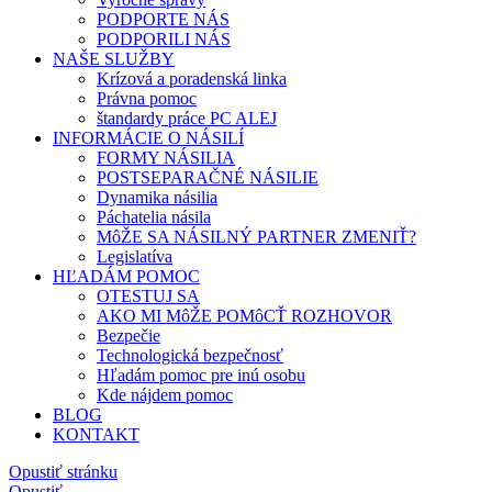
PODPORTE NÁS
PODPORILI NÁS
NAŠE SLUŽBY
Krízová a poradenská linka
Právna pomoc
štandardy práce PC ALEJ
INFORMÁCIE O NÁSILÍ
FORMY NÁSILIA
POSTSEPARAČNÉ NÁSILIE
Dynamika násilia
Páchatelia násila
MôŽE SA NÁSILNÝ PARTNER ZMENIŤ?
Legislatíva
HĽADÁM POMOC
OTESTUJ SA
AKO MI MôŽE POMôCŤ ROZHOVOR
Bezpečie
Technologická bezpečnosť
Hľadám pomoc pre inú osobu
Kde nájdem pomoc
BLOG
KONTAKT
Opustiť stránku
Opustiť