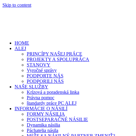
Skip to content
HOME
ALEJ
PRINCÍPY NAŠEJ PRÁCE
PROJEKTY A SPOLUPRÁCA
STANOVY
Vyročné správy
PODPORTE NÁS
PODPORILI NÁS
NAŠE SLUŽBY
Krízová a poradenská linka
Právna pomoc
štandardy práce PC ALEJ
INFORMÁCIE O NÁSILÍ
FORMY NÁSILIA
POSTSEPARAČNÉ NÁSILIE
Dynamika násilia
Páchatelia násila
MôŽE SA NÁSILNÝ PARTNER ZMENIŤ?