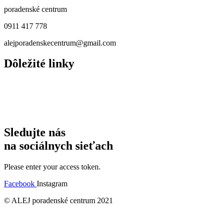
poradenské centrum
0911 417 778
alejporadenskecentrum@gmail.com
Dôležité linky
naše služby
INFORMÁCIE O NÁSILÍ
Hľadám pomoc
Bezpečie
Sledujte nás
na sociálnych sieťach
Please enter your access token.
Facebook
Instagram
© ALEJ poradenské centrum 2021