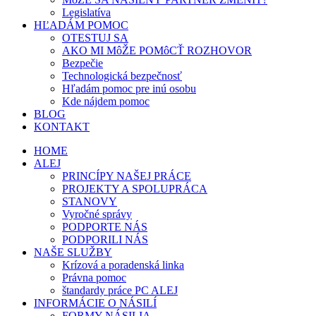
Legislatíva
HĽADÁM POMOC
OTESTUJ SA
AKO MI MôŽE POMôCŤ ROZHOVOR
Bezpečie
Technologická bezpečnosť
Hľadám pomoc pre inú osobu
Kde nájdem pomoc
BLOG
KONTAKT
HOME
ALEJ
PRINCÍPY NAŠEJ PRÁCE
PROJEKTY A SPOLUPRÁCA
STANOVY
Vyročné správy
PODPORTE NÁS
PODPORILI NÁS
NAŠE SLUŽBY
Krízová a poradenská linka
Právna pomoc
štandardy práce PC ALEJ
INFORMÁCIE O NÁSILÍ
FORMY NÁSILIA